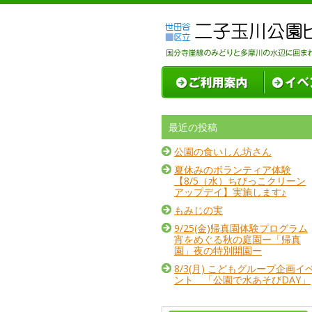
最近の投稿
公園の食いしん坊さん
夏休みのボランティア体験
【8/5（水）ちびっこクリーン
アップデイ】実施します♪
もみじの実
9/25(金)帰真園体験プログラム
宵をめぐる秋の庭園ー「帰真
園」夜の特別開園ー
8/3(月) こどもグループ企画イ
ント 「公園で水あそびDAY」