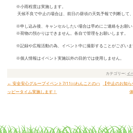
※小雨程度は実施します。
天候不良で中止の場合は、前日の昼頃の天気予報で判断して、
※申し込み後、キャンセルしたい場合は早めにご連絡をお願い
※荷物の預かりはできません。各自で管理をお願いします。
※記録や広報活動の為、イベント中に撮影することがございま
※個人情報はイベント実施以外の目的では使用しません。
カテゴリー:
イ
←
安全安心グループイベント7/11㈯わんことのハ
【中止のお知らせ
投稿ナビゲーション
ッピータイム実施します！