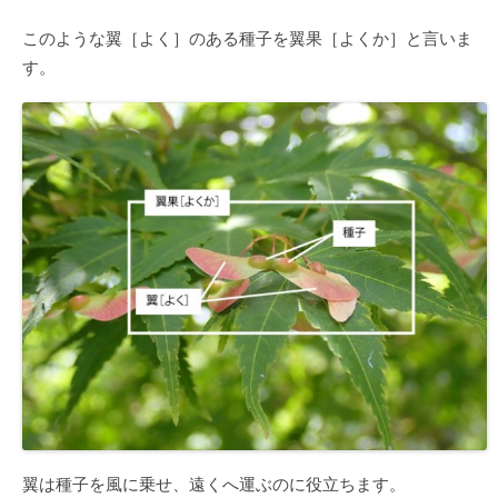
このような翼［よく］のある種子を翼果［よくか］と言いま
す。
翼は種子を風に乗せ、遠くへ運ぶのに役立ちます。