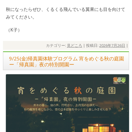
秋になったらぜひ、くるくる飛んでいる翼果にも目を向けて
みてください。
（K子）
カテゴリー:
見どころ
| 投稿日:
2026年7月26日
|
9/25(金)帰真園体験プログラム 宵をめぐる秋の庭園
ー「帰真園」夜の特別開園ー