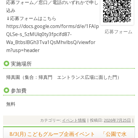
応募フォーム／窓口／電話のいずれかで申し
込み
⇓応募フォームはこちら
https://docs.google.com/forms/d/e/1FAIp
応募フォーム
QLSe-s_5zMUlq0ty3fpcifd87-
Wa_BtbslBGh3Tva1QsMhvlbsQ/viewfor
m?usp=header
実施場所
帰真園（集合：帰真門 エントランス広場に面した門）
参加費
無料
カテゴリー:
イベント情報
| 投稿日:
2026年7月25日
|
8/3(月) こどもグループ企画イベント 「公園で水