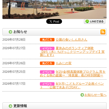
お知らせ
2026年07月28日
公園の食いしん坊さん
2026年07月27日
夏休みのボランティア体験
【8/5（水）ちびっこクリーンアップデイ】実
施します♪
2026年07月26日
もみじの実
2026年07月25日
9/25(金)帰真園体験プログラム 宵を
めぐる秋の庭園ー「帰真園」夜の特別開園ー
2026年07月17日
8/3(月) こどもグループ企画イベン
ト 「公園で水あそびDAY」
お知らせ一覧へ
更新情報