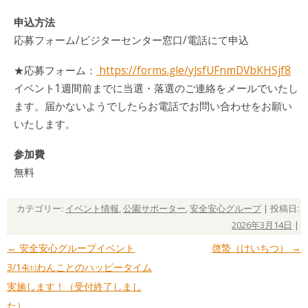
申込方法
応募フォーム/ビジターセンター窓口/電話にて申込
★応募フォーム：
https://forms.gle/yJsfUFnmDVbKHSjf8
イベント1週間前までに当選・落選のご連絡をメールでいたし
ます。届かないようでしたらお電話でお問い合わせをお願い
いたします。
参加費
無料
カテゴリー:
イベント情報
,
公園サポーター
,
安全安心グループ
| 投稿日:
2026年3月14日
|
←
安全安心グループイベント
啓蟄（けいちつ）
→
投稿ナビゲーション
3/14㈯わんことのハッピータイム
実施します！（受付終了しまし
た）