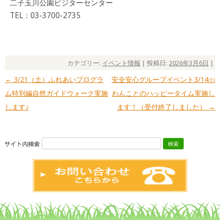
二子玉川公園ビジターセンター
TEL：03-3700-2735
カテゴリー:
イベント情報
| 投稿日:
2026年3月6日
|
←
3/21（土）ふれあいプログラ
安全安心グループイベント3/14㈯
投稿ナビゲーション
ム特別編自然ガイドウォーク実施
わんことのハッピータイム実施し
します♪
ます！（受付終了しました）
→
検
索: