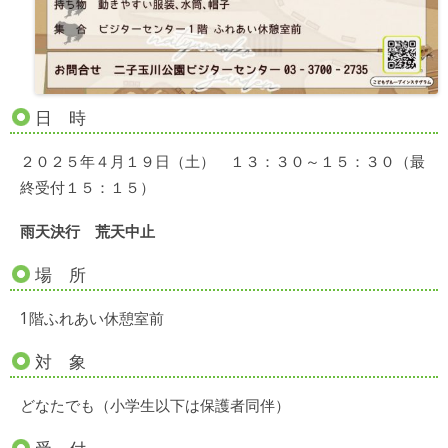
日 時
２０２５年４月１９日（土） １３：３０～１５：３０（最
終受付１５：１５）
雨天決行 荒天中止
場 所
1階ふれあい休憩室前
対 象
どなたでも（小学生以下は保護者同伴）