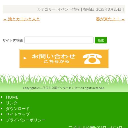
カテゴリー:
イベント情報
| 投稿日:
2025年3月25日
|
←
池とカエルと人と
春が来たよ！
→
投稿ナビゲーション
検
索:
Copyright (c) 二子玉川公園ビジターセンター All rights reserved.
HOME
リンク
ダウンロード
サイトマップ
プライバシーポリシー