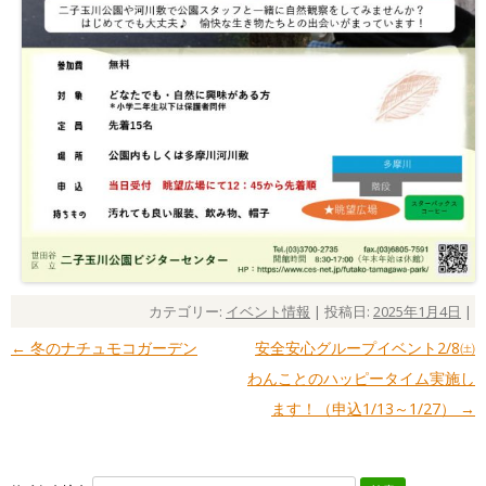
カテゴリー:
イベント情報
| 投稿日:
2025年1月4日
|
←
冬のナチュモコガーデン
安全安心グループイベント2/8㈯
投稿ナビゲーション
わんことのハッピータイム実施し
ます！（申込1/13～1/27）
→
検