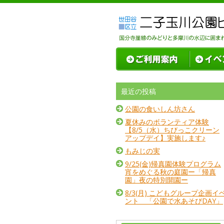
最近の投稿
公園の食いしん坊さん
夏休みのボランティア体験
【8/5（水）ちびっこクリーン
アップデイ】実施します♪
もみじの実
9/25(金)帰真園体験プログラム
宵をめぐる秋の庭園ー「帰真
園」夜の特別開園ー
8/3(月) こどもグループ企画イ
ント 「公園で水あそびDAY」