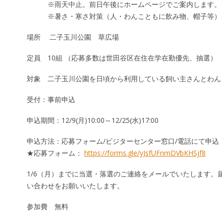
※雨天中止。前日午後にホームページでご案内し
※暑さ・寒さ対策（人・わんこともに飲み物、帽子等）を
場所 二子玉川公園 草広場
定員 10組 （応募多数は世田谷区在住在学在勤優先、抽選）
対象 二子玉川公園を日頃から利用している飼い主さんとわん
受付：事前申込
申込期間：12/9(月)10:00～12/25(水)17:00
申込方法：応募フォーム/ビジターセンター窓口/電話にて申込
★応募フォーム：
https://forms.gle/yJsfUFnmDVbKHSjf8
1/6（月）までに当選・落選のご連絡をメールでいたします。
い合わせをお願いいたします。
参加費 無料