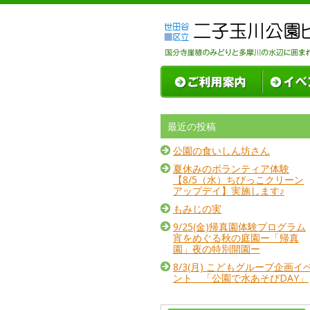
最近の投稿
公園の食いしん坊さん
夏休みのボランティア体験
【8/5（水）ちびっこクリーン
アップデイ】実施します♪
もみじの実
9/25(金)帰真園体験プログラム
宵をめぐる秋の庭園ー「帰真
園」夜の特別開園ー
8/3(月) こどもグループ企画イ
ント 「公園で水あそびDAY」