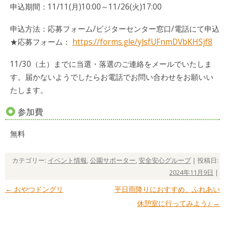
申込期間：11/11(月)10:00～11/26(火)17:00
申込方法：応募フォーム/ビジターセンター窓口/電話にて申込
★応募フォーム：
https://forms.gle/yJsfUFnmDVbKHSjf8
11/30（土）までに当選・落選のご連絡をメールでいたしま
す。届かないようでしたらお電話でお問い合わせをお願いい
たします。
参加費
無料
カテゴリー:
イベント情報
,
公園サポーター
,
安全安心グループ
| 投稿日:
2024年11月9日
|
←
おやつドングリ
平日雨降りにおすすめ、ふれあい
投稿ナビゲーション
休憩室に行ってみよう♪
→