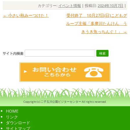
カテゴリー:
イベント情報
| 投稿日:
2024年10月7日
|
←
小さい秋みーつけた！
受付終了 10月27日(日)こどもグ
投稿ナビゲーション
ループ主催「多摩川たんけん う
きうき魚っちんぐ！」
→
検
索:
Copyright (c) 二子玉川公園ビジターセンター All rights reserved.
HOME
リンク
ダウンロード
サイトマップ