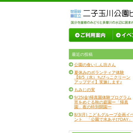
最近の投稿
公園の食いしん坊さん
夏休みのボランティア体験
【8/5（水）ちびっこクリーン
アップデイ】実施します♪
もみじの実
9/25(金)帰真園体験プログラム
宵をめぐる秋の庭園ー「帰真
園」夜の特別開園ー
8/3(月) こどもグループ企画イ
ント 「公園で水あそびDAY」