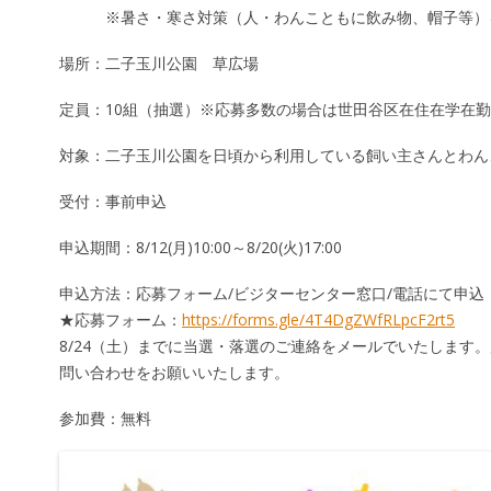
※暑さ・寒さ対策（人・わんこともに飲み物、帽子等）を
場所：二子玉川公園 草広場
定員：10組（抽選）※応募多数の場合は世田谷区在住在学在
対象：二子玉川公園を日頃から利用している飼い主さんとわん
受付：事前申込
申込期間：8/12(月)10:00～8/20(火)17:00
申込方法：応募フォーム/ビジターセンター窓口/電話にて申込
★応募フォーム：
https://forms.gle/4T4DgZWfRLpcF2rt5
8/24（土）までに当選・落選のご連絡をメールでいたします
問い合わせをお願いいたします。
参加費：無料