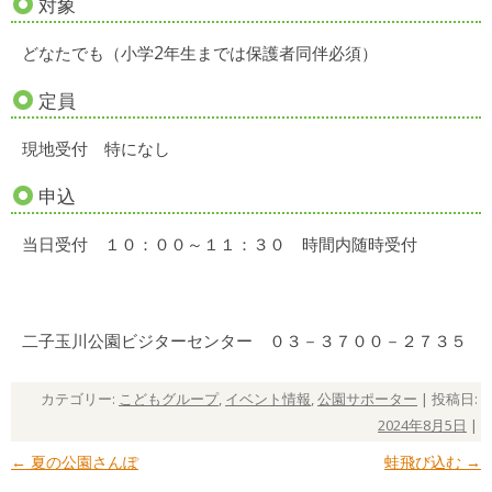
対象
どなたでも（小学2年生までは保護者同伴必須）
定員
現地受付 特になし
申込
当日受付 １０：００～１１：３０ 時間内随時受付
二子玉川公園ビジターセンター ０３－３７００－２７３５
カテゴリー:
こどもグループ
,
イベント情報
,
公園サポーター
| 投稿日:
2024年8月5日
|
←
夏の公園さんぽ
蛙飛び込む
→
投稿ナビゲーション