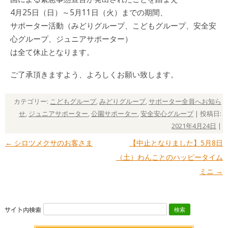
4月25日（日）～5月11日（火）までの期間、
サポーター活動（みどりグループ、こどもグループ、安全安
心グループ、ジュニアサポーター）
は全て休止となります。
ご了承頂きますよう、よろしくお願い致します。
カテゴリー:
こどもグループ
,
みどりグループ
,
サポーター全員へお知ら
せ
,
ジュニアサポーター
,
公園サポーター
,
安全安心グループ
| 投稿日:
2021年4月24日
|
←
シロツメクサのお客さま
【中止となりました】5月8日
投稿ナビゲーション
（土）わんことのハッピータイム
ミニ
→
検
索: