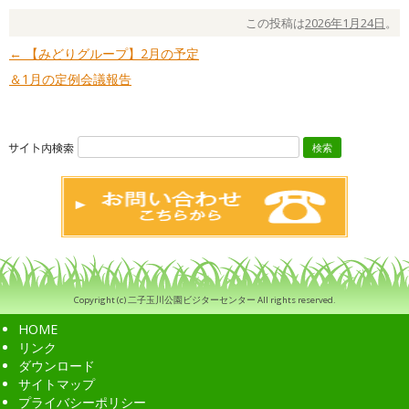
この投稿は
2026年1月24日
。
←
【みどりグループ】2月の予定
投稿ナビゲーション
＆1月の定例会議報告
検
索:
Copyright (c) 二子玉川公園ビジターセンター All rights reserved.
HOME
リンク
ダウンロード
サイトマップ
プライバシーポリシー