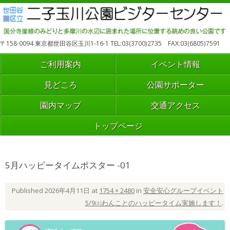
〒158-0094 東京都世田谷区玉川1-16-1 TEL:03(3700)2735 FAX:03(6805)7591
ご利用案内
イベント情報
見どころ
公園サポーター
園内マップ
交通アクセス
トップページ
5月ハッピータイムポスター -01
Published
2026年4月11日
at
1754 × 2480
in
安全安心グループイベント
5/9㈯わんことのハッピータイム実施します！
.